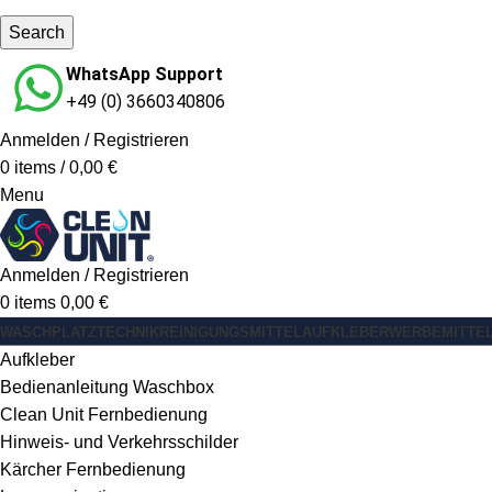
Search
WhatsApp Support
+49 (0) 3660340806
Anmelden / Registrieren
0
items
/
0,00
€
Menu
Anmelden / Registrieren
0
items
0,00
€
WASCHPLATZ
TECHNIK
REINIGUNGSMITTEL
AUFKLEBER
WERBEMITTE
Aufkleber
Bedienanleitung Waschbox
Clean Unit Fernbedienung
Hinweis- und Verkehrsschilder
Kärcher Fernbedienung