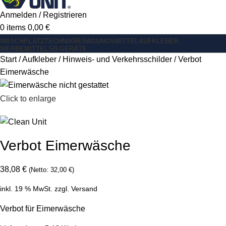
Anmelden / Registrieren
0
items
0,00
€
WASCHPLATZ
TECHNIK
REINIGUNGSMITTEL
AUFKLEBER
WERBEMITTEL
SB-GERÄTE
Start
Aufkleber
Hinweis- und Verkehrsschilder
Verbot
Eimerwäsche
Click to enlarge
Verbot Eimerwäsche
38,08
€
(Netto:
32,00
€
)
inkl. 19 % MwSt.
zzgl.
Versand
Verbot für Eimerwäsche