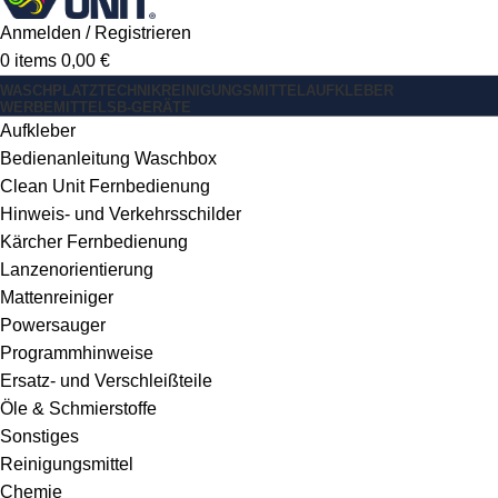
Anmelden / Registrieren
0
items
0,00
€
WASCHPLATZ
TECHNIK
REINIGUNGSMITTEL
AUFKLEBER
WERBEMITTEL
SB-GERÄTE
Aufkleber
Bedienanleitung Waschbox
Clean Unit Fernbedienung
Hinweis- und Verkehrsschilder
Kärcher Fernbedienung
Lanzenorientierung
Mattenreiniger
Powersauger
Programmhinweise
Ersatz- und Verschleißteile
Öle & Schmierstoffe
Sonstiges
Reinigungsmittel
Chemie