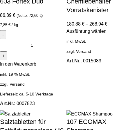
603 Fortex Duo
Chemiebehälter
Vorratskanister
86,39
€
(Netto:
72,60
€
)
180,88
€
–
268,94
€
7,85
€
/
kg
Ausführung wählen
inkl. MwSt.
zzgl.
Versand
Art.Nr.:
0015083
In den Warenkorb
inkl. 19 % MwSt.
zzgl.
Versand
Lieferzeit:
ca. 5-10 Werktage
Art.Nr.:
0007823
Salztabletten für
107 ECOMAX