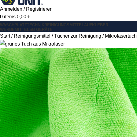
Anmelden / Registrieren
0
items
0,00
€
WASCHPLATZ
TECHNIK
REINIGUNGSMITTEL
AUFKLEBER
WERBEMITTEL
SB-GERÄTE
Start
Reinigungsmittel
Tücher zur Reinigung
Mikrofasertuch