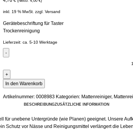
4,76
€
(Netto:
4,00
€
)
inkl. 19 % MwSt.
zzgl.
Versand
Gerätebeschriftung für Taster
Trockenreinigung
Lieferzeit:
ca. 5-10 Werktage
In den Warenkorb
Artikelnummer:
0008983
Kategorien:
Mattenreiniger
,
Mattenre
BESCHREIBUNG
ZUSÄTZLICHE INFORMATION
l für unebene Untergründe (wie Planen) geeignet. Unsere Aufkle
 ein Schutz vor Nässe und Reinigungsmittel verlängert die Lebe