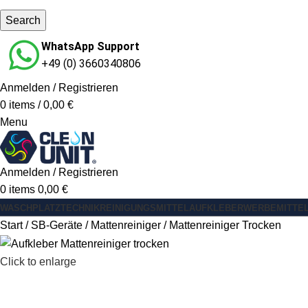
Search
WhatsApp Support
+49 (0) 3660340806
Anmelden / Registrieren
0
items
/
0,00
€
Menu
Anmelden / Registrieren
0
items
0,00
€
WASCHPLATZ
TECHNIK
REINIGUNGSMITTEL
AUFKLEBER
WERBEMITTE
Start
SB-Geräte
Mattenreiniger
Mattenreiniger Trocken
Click to enlarge