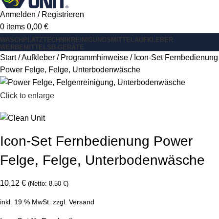
Anmelden / Registrieren
0
items
0,00
€
WASCHPLATZ
TECHNIK
REINIGUNGSMITTEL
AUFKLEBER
WERBEMITTEL
SB-GERÄTE
Start
Aufkleber
Programmhinweise
Icon-Set Fernbedienung
Power Felge, Felge, Unterbodenwäsche
Click to enlarge
Icon-Set Fernbedienung Power
Felge, Felge, Unterbodenwäsche
10,12
€
(Netto:
8,50
€
)
inkl. 19 % MwSt.
zzgl.
Versand