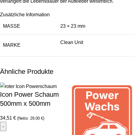
verlängert die Lebensdauer der Aufkleber wesentlich.
Zusätzliche Information
MASSE
23 × 23 mm
Clean Unit
MARKE
Ähnliche Produkte
Icon Power Schaum
500mm x 500mm
34,51
€
(Netto:
29,00
€
)