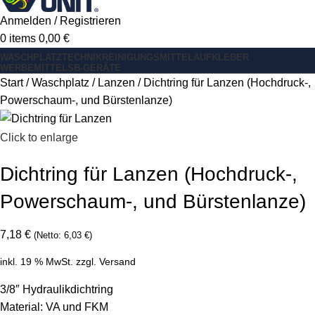
Anmelden / Registrieren
0
items
0,00
€
WASCHPLATZ
TECHNIK
REINIGUNGSMITTEL
AUFKLEBER
WERBEMITTEL
SB-GERÄTE
Start
Waschplatz
Lanzen
Dichtring für Lanzen (Hochdruck-,
Powerschaum-, und Bürstenlanze)
Click to enlarge
Dichtring für Lanzen (Hochdruck-,
Powerschaum-, und Bürstenlanze)
7,18
€
(Netto:
6,03
€
)
inkl. 19 % MwSt.
zzgl.
Versand
3/8″ Hydraulikdichtring
Material: VA und FKM