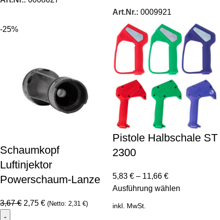
Art.Nr.:
0009921
-25%
Pistole Halbschale ST
Schaumkopf
2300
Luftinjektor
5,83
€
–
11,66
€
Powerschaum-Lanze
Ausführung wählen
3,67
€
2,75
€
(Netto:
2,31
€
)
inkl. MwSt.