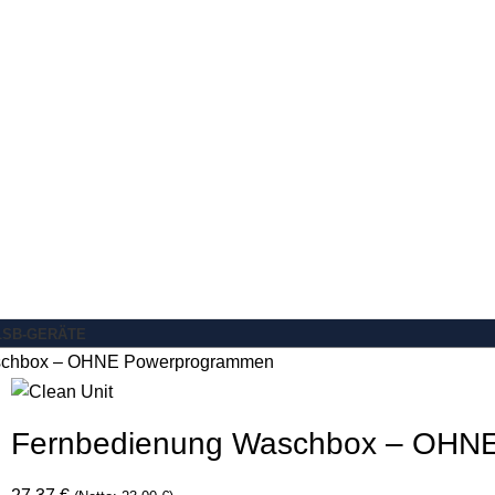
L
SB-GERÄTE
schbox – OHNE Powerprogrammen
Fernbedienung Waschbox – OHN