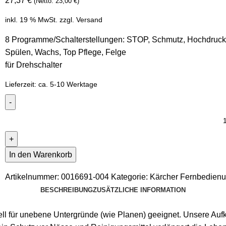
27,37
€
(Netto:
23,00
€
)
inkl. 19 % MwSt.
zzgl.
Versand
8 Programme/Schalterstellungen: STOP, Schmutz, Hochdruc
Spülen, Wachs, Top Pflege, Felge
für Drehschalter
Lieferzeit:
ca. 5-10 Werktage
In den Warenkorb
Artikelnummer:
0016691-004
Kategorie:
Kärcher Fernbedien
BESCHREIBUNG
ZUSÄTZLICHE INFORMATION
l für unebene Untergründe (wie Planen) geeignet. Unsere Aufkle