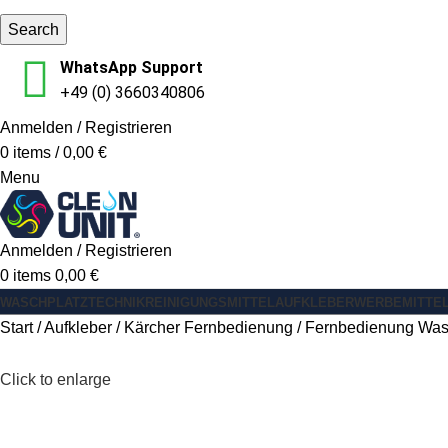
Search
WhatsApp Support
+49 (0) 3660340806
Anmelden / Registrieren
0
items
/
0,00
€
Menu
Anmelden / Registrieren
0
items
0,00
€
WASCHPLATZ
TECHNIK
REINIGUNGSMITTEL
AUFKLEBER
WERBEMITTE
Start
Aufkleber
Kärcher Fernbedienung
Fernbedienung Wa
Click to enlarge