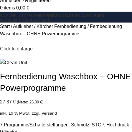
Anmelden / Registrieren
0
items
0,00
€
WASCHPLATZ
TECHNIK
REINIGUNGSMITTEL
AUFKLEBER
WERBEMITTEL
SB-GERÄTE
Start
Aufkleber
Kärcher Fernbedienung
Fernbedienung
Waschbox – OHNE Powerprogramme
Click to enlarge
Fernbedienung Waschbox – OHNE
Powerprogramme
27,37
€
(Netto:
23,00
€
)
inkl. 19 % MwSt.
zzgl.
Versand
7 Programme/Schalterstellungen: Schmutz, STOP, Hochdruck