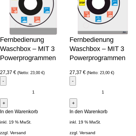
Fernbedienung
Fernbedienung
Waschbox – MIT 3
Waschbox – MIT 3
Powerprogrammen
Powerprogrammen
27,37
€
27,37
€
(Netto:
23,00
€
)
(Netto:
23,00
€
)
In den Warenkorb
In den Warenkorb
inkl. 19 % MwSt.
inkl. 19 % MwSt.
zzgl.
Versand
zzgl.
Versand