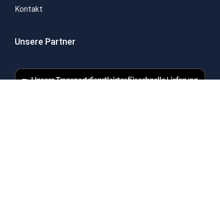
Kontakt
Unsere Partner
Alle Preise exkl. der gesetzlichen MwSt.
Unsere Angebote richten sich nur an Unternehmer, §14 BGB, also an natürliche oder
juristische Personen oder rechtsfähige Personengesellschaften, die bei Abschluss
eines Rechtsgeschäfts in Ausübung ihrer gewerblichen oder selbständigen
beruflichen Tätigkeit handeln. Wir schließen keine Verträge mit Verbrauchern, § 13
BGB.