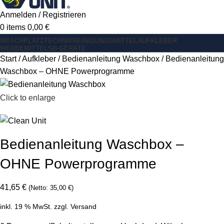
Anmelden / Registrieren
0
items
0,00
€
WASCHPLATZ
TECHNIK
REINIGUNGSMITTEL
AUFKLEBER
WERBEMITTEL
SB-GERÄTE
Start
Aufkleber
Bedienanleitung Waschbox
Bedienanleitung
Waschbox – OHNE Powerprogramme
Click to enlarge
Bedienanleitung Waschbox –
OHNE Powerprogramme
41,65
€
(Netto:
35,00
€
)
inkl. 19 % MwSt.
zzgl.
Versand